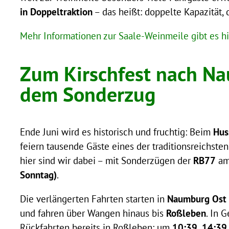
in Doppeltraktion
– das heißt: doppelte Kapazität, 
Mehr Informationen zur Saale-Weinmeile gibt es h
Zum Kirschfest nach N
dem Sonderzug
Ende Juni wird es historisch und fruchtig: Beim
Hus
feiern tausende Gäste eines der traditionsreichste
hier sind wir dabei – mit Sonderzügen der
RB77
a
Sonntag)
.
Die verlängerten Fahrten starten in
Naumburg Ost 
und fahren über Wangen hinaus bis
Roßleben
. In 
Rückfahrten bereits in Roßleben: um
10:39, 14:39