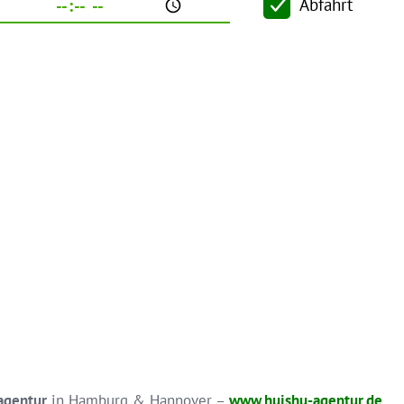
Abfahrt
chutz
agentur
in Hamburg & Hannover –
www.huishu-agentur.de