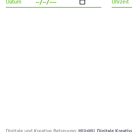
Datum
Uhrzeit
Impressum
Datens
Digitale und Kreative Betreuung:
HUisHU. Digitale Kreativ