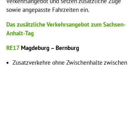
Verkehrsangebot und setzen zusätzliche Züge
sowie angepasste Fahrzeiten ein.
Das zusätzliche Verkehrsangebot zum Sachsen-
Anhalt-Tag
RE17
Magdeburg – Bernburg
Zusatzverkehre ohne Zwischenhalte zwischen
Magdeburg Hbf und Bernburg Hbf
RE17 / RE37
Magdeburg – Staßfurt – Güsten –
Bernburg – Köthen
RE27
Halle – Bernburg
Zusatzverkehre ohne Zwischenhalte zwischen
Halle (Saale) und Bernburg
RB47 / RE27
Halle – Bernburg – Magdeburg