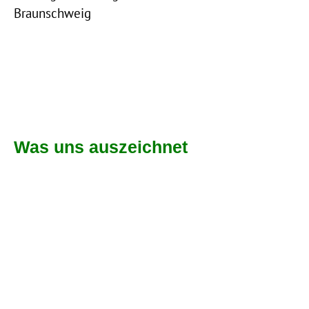
Braunschweig
Was uns auszeichnet
Agile Ansätze & innovative Projekte kombiniert
mit vielen Jahren Eisenbahnwissen
Flexibles Unternehmen vor Ort
Hochmotiviertes Team mit verschiedenen
Erfahrungshintergründen
Stetige Prozessanpassung und – Verbesserung
Größtmögliche Entscheidungskompetenz und