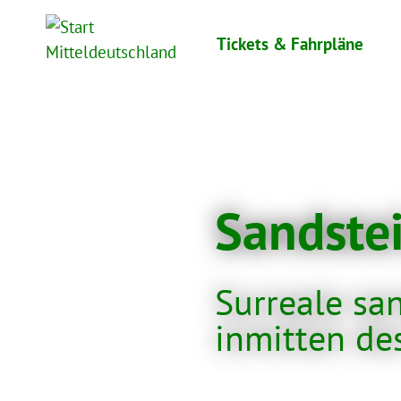
Skip
to
Tickets & Fahrpläne
content
Sandste
Surreale sa
inmitten de