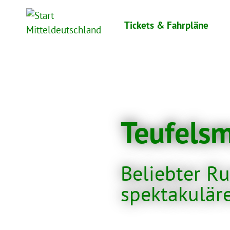
Skip
to
Tickets & Fahrpläne
content
Teufels
Beliebter R
spektakulär