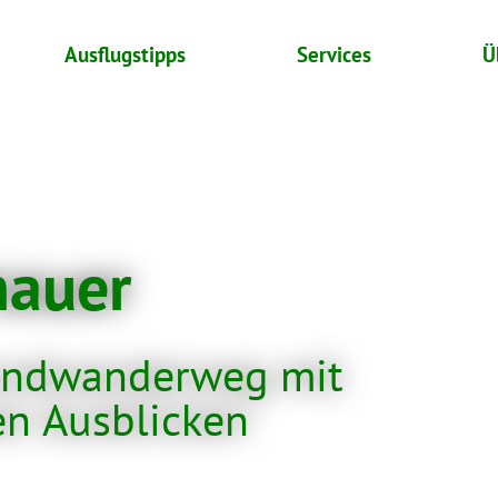
Ausflugstipps
Services
Ü
mauer
undwanderweg mit
en Ausblicken