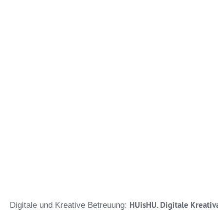
Impressu
Daten
m
z
HUisHU. Digitale Kreativ
Digitale und Kreative Betreuung: