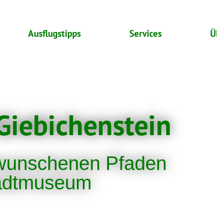
Ausflugstipps
Services
Ü
Giebichenstein
wunschenen Pfaden
adtmuseum