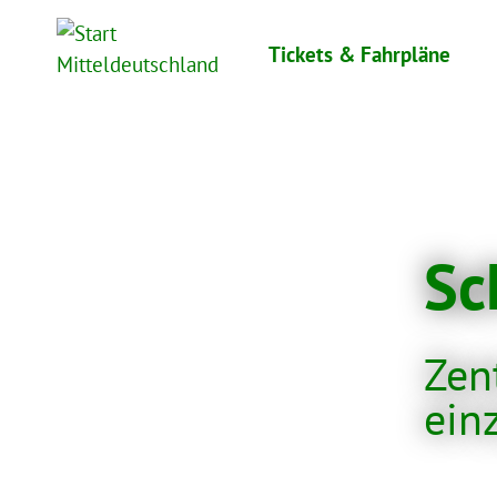
Skip
to
Tickets & Fahrpläne
content
Sc
Zen
ein